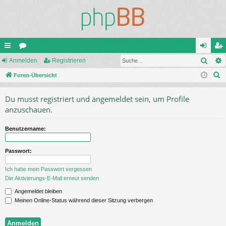
Such
ch
Anmelden
or
Registrieren
n
eg
S
ne
Foren-Übersicht
en
m
ist
u
llz
el
rie
Du musst registriert und angemeldet sein, um Profile
c
ug
de
re
anzuschauen.
h
e
riff
n
n
Benutzername:
Passwort:
Ich habe mein Passwort vergessen
Die Aktivierungs-E-Mail erneut senden
Angemeldet bleiben
Meinen Online-Status während dieser Sitzung verbergen