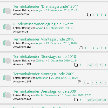
Terminkalender "Dienstagsrunde" 2011
Letzter Beitrag von
Aryan
«
22. November 2011, 23:42
Antworten:
57
1
2
3
4
Rundenzusammenlegung die Zweite
Letzter Beitrag von
Aryan
«
5. Februar 2011, 19:24
Antworten:
6
Terminkalender Montagsrunde 2010
Letzter Beitrag von
Aryan
«
29. Dezember 2010, 16:07
Antworten:
112
1
5
6
7
8
…
Terminkalender Dienstagsrunde 2010
Letzter Beitrag von
Zefiroth
«
7. Dezember 2010, 11:24
Antworten:
183
1
10
11
12
13
…
Terminkalender Montagsrunde 2009
Letzter Beitrag von
Katerchen
«
25. Januar 2010, 18:24
Antworten:
145
1
7
8
9
10
…
Terminkalender Dienstagsrunde 2009
Letzter Beitrag von
GeofaxSteinkauer
«
15. Dezember 2009, 17:25
Antworten:
332
1
20
21
22
23
…