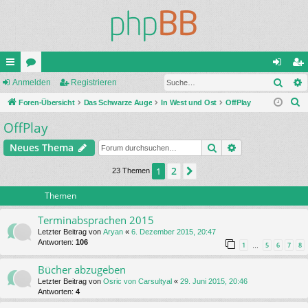
Such
ch
Anmelden
or
Registrieren
n
eg
S
ne
Foren-Übersicht
en
Das Schwarze Auge
In West und Ost
OffPlay
m
ist
u
OffPlay
llz
el
rie
c
ug
de
re
Suche
Erweiterte Suc
Neues Thema
h
e
riff
n
n
2
1
Nächste
23 Themen
Themen
Terminabsprachen 2015
Letzter Beitrag von
Aryan
«
6. Dezember 2015, 20:47
Antworten:
106
1
5
6
7
8
…
Bücher abzugeben
Letzter Beitrag von
Osric von Carsultyal
«
29. Juni 2015, 20:46
Antworten:
4