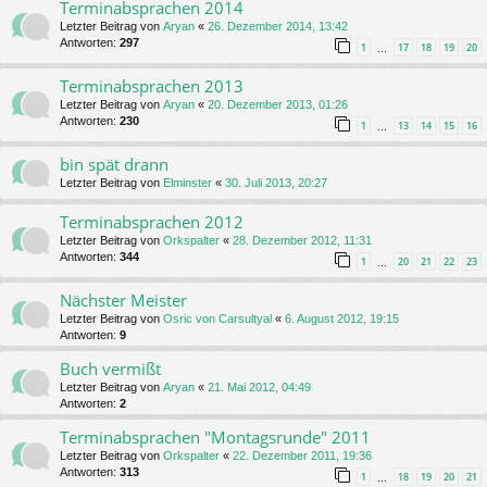
Terminabsprachen 2014
Letzter Beitrag von
Aryan
«
26. Dezember 2014, 13:42
Antworten:
297
1
17
18
19
20
…
Terminabsprachen 2013
Letzter Beitrag von
Aryan
«
20. Dezember 2013, 01:26
Antworten:
230
1
13
14
15
16
…
bin spät drann
Letzter Beitrag von
Elminster
«
30. Juli 2013, 20:27
Terminabsprachen 2012
Letzter Beitrag von
Orkspalter
«
28. Dezember 2012, 11:31
Antworten:
344
1
20
21
22
23
…
Nächster Meister
Letzter Beitrag von
Osric von Carsultyal
«
6. August 2012, 19:15
Antworten:
9
Buch vermißt
Letzter Beitrag von
Aryan
«
21. Mai 2012, 04:49
Antworten:
2
Terminabsprachen "Montagsrunde" 2011
Letzter Beitrag von
Orkspalter
«
22. Dezember 2011, 19:36
Antworten:
313
1
18
19
20
21
…