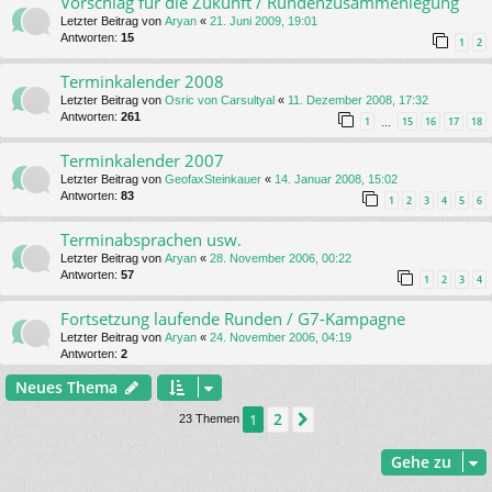
Vorschlag für die Zukunft / Rundenzusammenlegung
Letzter Beitrag von
Aryan
«
21. Juni 2009, 19:01
Antworten:
15
1
2
Terminkalender 2008
Letzter Beitrag von
Osric von Carsultyal
«
11. Dezember 2008, 17:32
Antworten:
261
1
15
16
17
18
…
Terminkalender 2007
Letzter Beitrag von
GeofaxSteinkauer
«
14. Januar 2008, 15:02
Antworten:
83
1
2
3
4
5
6
Terminabsprachen usw.
Letzter Beitrag von
Aryan
«
28. November 2006, 00:22
Antworten:
57
1
2
3
4
Fortsetzung laufende Runden / G7-Kampagne
Letzter Beitrag von
Aryan
«
24. November 2006, 04:19
Antworten:
2
Neues Thema
2
1
Nächste
23 Themen
Gehe zu