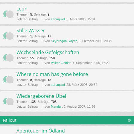
León
Themen
:
5
,
Beiträge
:
9
Letzter Beitrag:
von
sahaquiel
, 5. März 2006, 15:04
Stille Wasser
Themen
:
1
,
Beiträge
:
17
Letzter Beitrag:
von
Skydragon Slayer
, 6. Oktober 2005, 20:49
Wechselnde Gefolgschaften
Themen
:
55
,
Beiträge
:
250
Letzter Beitrag:
von
Volker Göhler
, 1. September 2005, 16:27
Where no man has gone before
Themen
:
8
,
Beiträge
:
18
Letzter Beitrag:
von
sahaquiel
, 28. März 2006, 20:54
Wiedergeborene Übel
Themen
:
135
,
Beiträge
:
703
Letzter Beitrag:
von
Mandur
, 2. August 2007, 12:36
Fallout
Abenteuer im Ödland