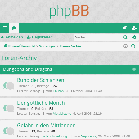
Such
ch
Anmelden
or
Registrieren
n
eg
S
ne
Foren-Übersicht
en
Sonstiges
Foren-Archiv
m
ist
u
Foren-Archiv
llz
el
rie
c
ug
de
re
h
Dungeons and Dragons
e
riff
n
n
Bund der Schlangen
Themen
:
31
,
Beiträge
:
124
Letzter Beitrag:
von
Thuron
, 26. Oktober 2004, 17:48
Der göttliche Mönch
Themen
:
9
,
Beiträge
:
58
Letzter Beitrag:
von
Metaldrache
, 6. April 2006, 22:19
Gefahr in den Mittlanden
Themen
:
19
,
Beiträge
:
69
Letzter Beitrag:
ne Rückmeldung...
von
Sephrenia
, 25. März 2008, 21:48