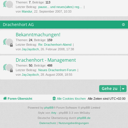
Themen
:
7
,
Beiträge
:
113
Letzter Beitrag:
pause... und neues(altes) reg…
von
Mandur
, 22. September 2007, 10:33
Drachenhort AG
Bekanntmachungen!
Themen
:
24
,
Beiträge
:
159
Letzter Beitrag:
Re: Drachenhort-Abend
von
JayJaydsch
, 26. Februar 2008, 17:38
Drachenhort - Management
Themen
:
50
,
Beiträge
:
488
Letzter Beitrag:
Neues Drachenhort-Forum
von
JayJaydsch
, 28. August 2008, 18:55
Gehe zu
Foren-Übersicht
Alle Cookies löschen
Alle Zeiten sind
UTC+02:00
Powered by
phpBB
® Forum Software © phpBB Limited
Style von
Arty
- phpBB 3.3 von MrGaby
Deutsche Übersetzung durch
phpBB.de
Datenschutz
|
Nutzungsbedingungen