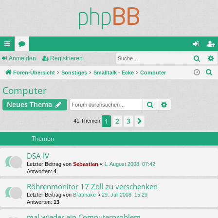
Such
ch
Anmelden
or
Registrieren
n
eg
S
ne
Foren-Übersicht
en
Sonstiges
Smalltalk - Ecke
Computer
m
ist
u
Computer
llz
el
rie
c
ug
de
re
Suche
Erweiterte Suc
Neues Thema
h
e
riff
n
n
2
3
1
Nächste
41 Themen
Themen
DSA IV
Letzter Beitrag von
Sebastian
«
1. August 2008, 07:42
Antworten:
4
Röhrenmonitor 17 Zoll zu verschenken
Letzter Beitrag von
Bratmaxe
«
29. Juli 2008, 15:29
Antworten:
13
mal wieder ein Computerproblem