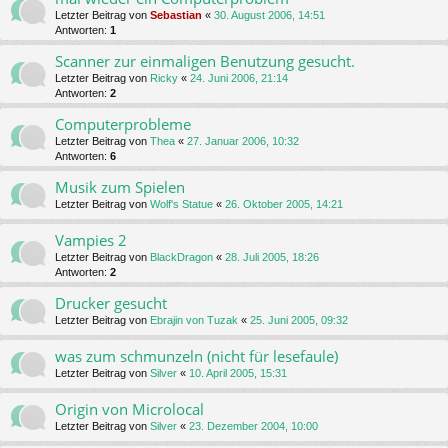
Letzter Beitrag von
Sebastian
«
30. August 2006, 14:51
Antworten:
1
Scanner zur einmaligen Benutzung gesucht.
Letzter Beitrag von
Ricky
«
24. Juni 2006, 21:14
Antworten:
2
Computerprobleme
Letzter Beitrag von
Thea
«
27. Januar 2006, 10:32
Antworten:
6
Musik zum Spielen
Letzter Beitrag von
Wolf's Statue
«
26. Oktober 2005, 14:21
Vampies 2
Letzter Beitrag von
BlackDragon
«
28. Juli 2005, 18:26
Antworten:
2
Drucker gesucht
Letzter Beitrag von
Ebrajin von Tuzak
«
25. Juni 2005, 09:32
was zum schmunzeln (nicht für lesefaule)
Letzter Beitrag von
Silver
«
10. April 2005, 15:31
Origin von Microlocal
Letzter Beitrag von
Silver
«
23. Dezember 2004, 10:00