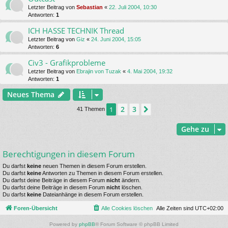
Letzter Beitrag von
Sebastian
«
22. Juli 2004, 10:30
Antworten:
1
ICH HASSE TECHNIK Thread
Letzter Beitrag von
Giz
«
24. Juni 2004, 15:05
Antworten:
6
Civ3 - Grafikprobleme
Letzter Beitrag von
Ebrajin von Tuzak
«
4. Mai 2004, 19:32
Antworten:
1
Neues Thema
2
3
1
Nächste
41 Themen
Gehe zu
Berechtigungen in diesem Forum
Du darfst
keine
neuen Themen in diesem Forum erstellen.
Du darfst
keine
Antworten zu Themen in diesem Forum erstellen.
Du darfst deine Beiträge in diesem Forum
nicht
ändern.
Du darfst deine Beiträge in diesem Forum
nicht
löschen.
Du darfst
keine
Dateianhänge in diesem Forum erstellen.
Foren-Übersicht
Alle Cookies löschen
Alle Zeiten sind
UTC+02:00
Powered by
phpBB
® Forum Software © phpBB Limited